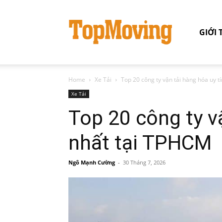
GIỚI 
Home
Xe Tải
Top 20 công ty vận tải hàng hóa uy t
Xe Tải
Top 20 công ty v
nhất tại TPHCM
Ngô Mạnh Cường
-
30 Tháng 7, 2026