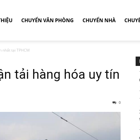
THIỆU
CHUYỂN VĂN PHÒNG
CHUYỂN NHÀ
CHUY
ín nhất tại TPHCM
ận tải hàng hóa uy tín
0