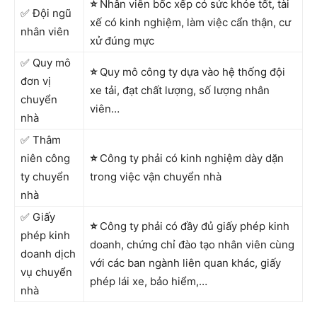
⭐
Nhân viên bốc xếp có sức khỏe tốt, tài
✅ Đội ngũ
xế có kinh nghiệm, làm việc cẩn thận, cư
nhân viên
xử đúng mực
✅ Quy mô
⭐
Quy mô công ty dựa vào hệ thống đội
đơn vị
xe tải, đạt chất lượng, số lượng nhân
chuyển
viên…
nhà
✅ Thâm
niên công
⭐
Công ty phải có kinh nghiệm dày dặn
ty chuyển
trong việc vận chuyển nhà
nhà
✅ Giấy
⭐
Công ty phải có đầy đủ giấy phép kinh
phép kinh
doanh, chứng chỉ đào tạo nhân viên cùng
doanh dịch
với các ban ngành liên quan khác, giấy
vụ chuyển
phép lái xe, bảo hiểm,…
nhà