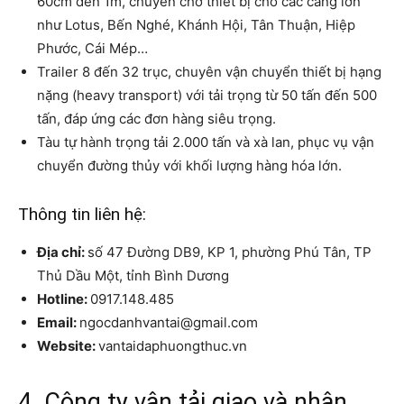
60cm đến 1m, chuyên chở thiết bị cho các cảng lớn
như Lotus, Bến Nghé, Khánh Hội, Tân Thuận, Hiệp
Phước, Cái Mép…
Trailer 8 đến 32 trục, chuyên vận chuyển thiết bị hạng
nặng (heavy transport) với tải trọng từ 50 tấn đến 500
tấn, đáp ứng các đơn hàng siêu trọng.
Tàu tự hành trọng tải 2.000 tấn và xà lan, phục vụ vận
chuyển đường thủy với khối lượng hàng hóa lớn.
Thông tin liên hệ:
Địa chỉ:
số 47 Đường DB9, KP 1, phường Phú Tân, TP
Thủ Dầu Một, tỉnh Bình Dương
Hotline:
0917.148.485
Email:
ngocdanhvantai@gmail.com
Website:
vantaidaphuongthuc.vn
4. Công ty vận tải giao và nhận