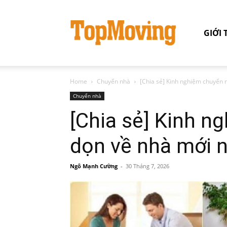
GIỚI 
Home
Chuyển nhà
[Chia sẻ] Kinh nghiệm chuyển 
Chuyển nhà
[Chia sẻ] Kinh n
dọn về nhà mới 
Ngô Mạnh Cường
-
30 Tháng 7, 2026