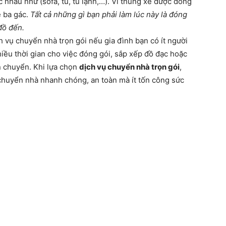
 nhau như (sofa, tủ, tủ lạnh,…). Vì thùng xe được đóng
e ba gác.
Tất cả những gì bạn phải làm lúc này là đóng
đồ đến.
vụ chuyển nhà trọn gói nếu gia đình bạn có ít người
iều thời gian cho việc đóng gói, sắp xếp đồ đạc hoặc
n chuyển. Khi lựa chọn
dịch vụ chuyển nhà trọn gói
,
 chuyển nhà nhanh chóng, an toàn mà ít tốn công sức