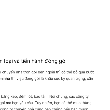
n loại và tiến hành đóng gói
ụ chuyển nhà trọn gói bên ngoài thì có thể bỏ qua bước
n nhà
thì việc đóng gói là khâu cực kỳ quan trọng, cần
 băng keo, đệm lót, bao tải… Nói chung, các công ty
 gói mà bạn yêu cầu. Tuy nhiên, bạn có thể mua thùng
ác công ty chuyển nhà cũng bán chúng nếu bạn muốn