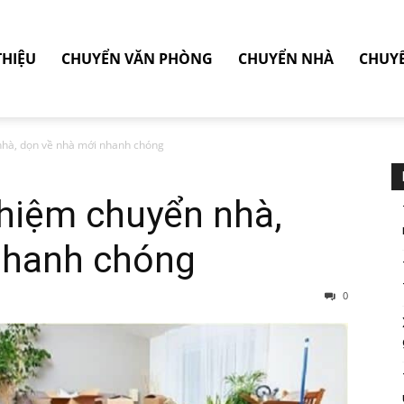
THIỆU
CHUYỂN VĂN PHÒNG
CHUYỂN NHÀ
CHUY
nhà, dọn về nhà mới nhanh chóng
ghiệm chuyển nhà,
nhanh chóng
0