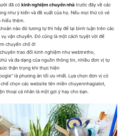
gười đã có
kinh nghiệm chuyển nhà
trước đây về các
g như ý kiến ​​và đề xuất của họ. Nếu mọi thứ có vẻ
m hiểu thêm.
khoản nào đó tương tự thì hãy để lại bình luận trên các
vụ vận chuyển. Đó cũng là một cách tuyệt vời để
ớm chuyển chỗ ở!
 chuyên trao đổi kinh nghiệm như webtretho,
hú và đa dạng của nguồn thông tin, nhiều đơn vị tự
 sức thận trọng khi thực hiện
oogle” là phương án tối ưu nhất. Lựa chọn đơn vị có
ạn chế chọn các website tên miền chuyennhagiatot,
n thoại cá nhân là một gợi ý hay cho bạn.