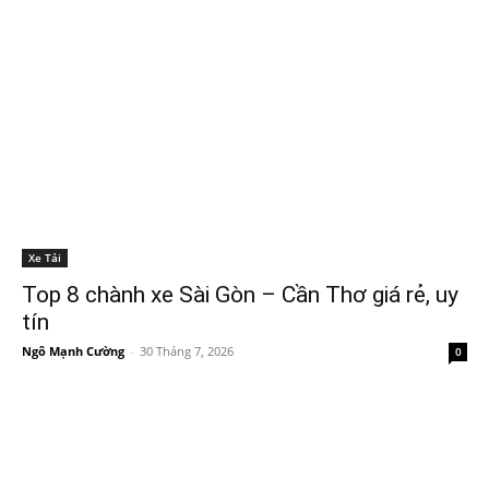
Xe Tải
Top 8 chành xe Sài Gòn – Cần Thơ giá rẻ, uy
tín
Ngô Mạnh Cường
-
30 Tháng 7, 2026
0