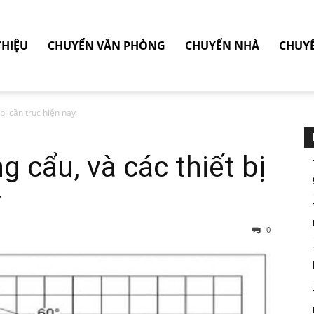
THIỆU
CHUYỂN VĂN PHÒNG
CHUYỂN NHÀ
CHUY
 bị cần trục hiện nay
ng cẩu, và các thiết bị
y
0