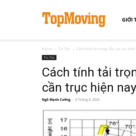
GIỚI 
Home
Tin Tức
Cách tính tải trọng cẩu, và các thiết
Tin Tức
Cách tính tải trọ
cần trục hiện na
Ngô Mạnh Cường
-
6 Tháng 8, 2026