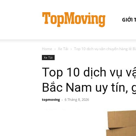
GIỚI 
Home
Xe Tải
Top 10 dịch vụ vận chuyển hàng lẻ Bắ
Xe Tải
Top 10 dịch vụ v
Bắc Nam uy tín, g
topmoving
-
6 Tháng 8, 2026