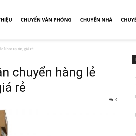
THIỆU
CHUYỂN VĂN PHÒNG
CHUYỂN NHÀ
CHUY
c Nam uy tín, giá rẻ
ận chuyển hàng lẻ
iá rẻ
0