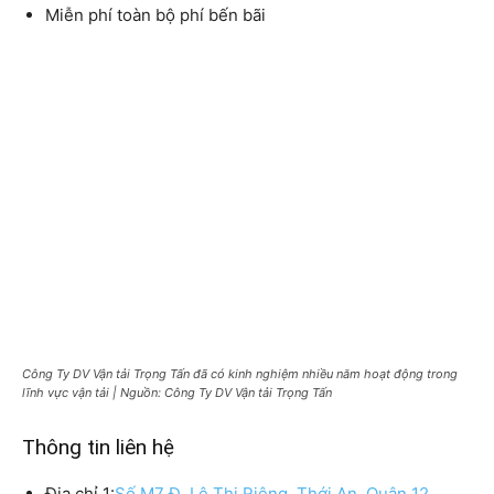
Miễn phí toàn bộ phí bến bãi
Công Ty DV Vận tải Trọng Tấn đã có kinh nghiệm nhiều năm hoạt động trong
lĩnh vực vận tải | Nguồn: Công Ty DV Vận tải Trọng Tấn
Thông tin liên hệ
Địa chỉ 1:
Số M7 Đ. Lê Thị Riêng, Thới An, Quận 12,