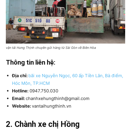
vận tải Hưng Thịnh chuyên gửi hàng từ Sài Gòn về Biên Hòa
Thông tin liên hệ:
Địa chỉ:
bãi xe Nguyễn Ngọc, 60 ấp Tiền Lân, Bà điểm,
Hóc Môn, TP.HCM
Hotline:
0947.750.030
Email:
chanhxehungthinh@gmail.com
Website:
vantaihungthinh.vn
2. Chành xe chị Hồng