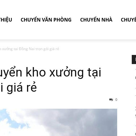
THIỆU
CHUYỂN VĂN PHÒNG
CHUYỂN NHÀ
CHUY
 xưởng tại Đồng Nai trọn gói giá rẻ
uyển kho xưởng tại
 giá rẻ
0