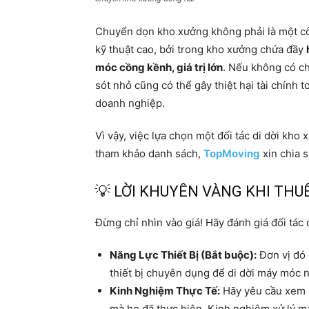
Chuyển dọn kho xưởng không phải là một côn
kỹ thuật cao, bởi trong kho xưởng chứa đầy
móc cồng kềnh, giá trị lớn
. Nếu không có ch
sót nhỏ cũng có thể gây thiệt hại tài chính 
doanh nghiệp.
Vì vậy, việc lựa chọn một đối tác di dời kho
tham khảo danh sách,
TopMoving
xin chia 
💡 LỜI KHUYÊN VÀNG KHI TH
Đừng chỉ nhìn vào giá! Hãy đánh giá đối tác 
Năng Lực Thiết Bị (Bắt buộc):
Đơn vị đó
thiết bị chuyên dụng để di dời máy móc 
Kinh Nghiệm Thực Tế:
Hãy yêu cầu xem h
mà họ đã thực hiện. Kinh nghiệm xử lý m