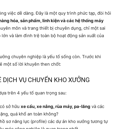
g việc dễ dàng. Đây là một quy trình phức tạp, đòi hỏi
hàng hóa, sản phẩm, linh kiện và các hệ thống máy
uyên môn và trang thiết bị chuyên dụng, chỉ một sai
to lớn và làm đình trệ toàn bộ hoạt động sản xuất của
 xưởng chuyên nghiệp là yếu tố sống còn. Trước khi
sẻ một số lời khuyên then chốt:
UÊ DỊCH VỤ CHUYỂN KHO XƯỞNG
dựa trên 4 yếu tố quan trọng sau:
 có sở hữu
xe cẩu, xe nâng, rùa máy, pa-lăng
và các
nặng, quá khổ an toàn không?
ồ sơ năng lực (profile) các dự án kho xưởng tương tự
áy móc công nghiệp là quan trọng nhất.