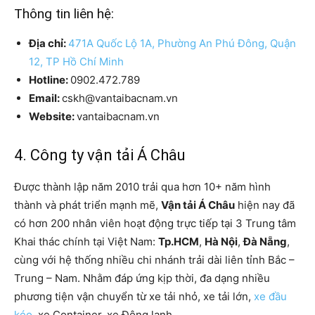
Thông tin liên hệ:
Địa chỉ:
471A Quốc Lộ 1A, Phường An Phú Đông, Quận
12, TP Hồ Chí Minh
Hotline:
0902.472.789
Email:
cskh@vantaibacnam.vn
Website:
vantaibacnam.vn
4. Công ty vận tải Á Châu
Được thành lập năm 2010 trải qua hơn 10+ năm hình
thành và phát triển mạnh mẽ,
Vận tải Á Châu
hiện nay đã
có hơn 200 nhân viên hoạt động trực tiếp tại 3 Trung tâm
Khai thác chính tại Việt Nam:
Tp.HCM
,
Hà Nội
,
Đà Nẵng
,
cùng với hệ thống nhiều chi nhánh trải dài liên tỉnh Bắc –
Trung – Nam. Nhằm đáp ứng kịp thời, đa dạng nhiều
phương tiện vận chuyển từ xe tải nhỏ, xe tải lớn,
xe đầu
kéo
, xe Container, xe Đông lạnh…