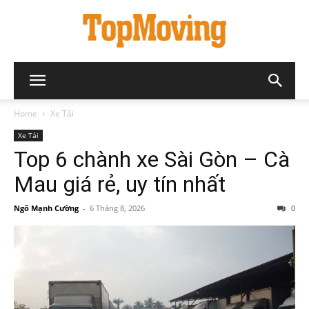
Home
Xe Tải
Xe Tải
Top 6 chành xe Sài Gòn – Cà
Mau giá rẻ, uy tín nhất
Ngô Mạnh Cường
-
6 Tháng 8, 2026
0