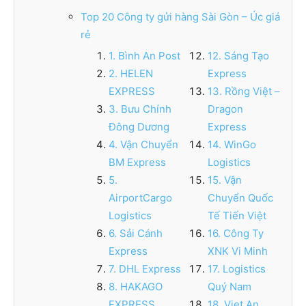
Top 20 Công ty gửi hàng Sài Gòn – Úc giá
rẻ
1. Bình An Post
12. Sáng Tạo
2. HELEN
Express
EXPRESS
13. Rồng Việt –
3. Bưu Chính
Dragon
Đông Dương
Express
4. Vận Chuyển
14. WinGo
BM Express
Logistics
5.
15. Vận
AirportCargo
Chuyển Quốc
Logistics
Tế Tiến Việt
6. Sải Cánh
16. Công Ty
Express
XNK Vi Minh
7. DHL Express
17. Logistics
8. HAKAGO
Quý Nam
EXPRESS
18. Viet An