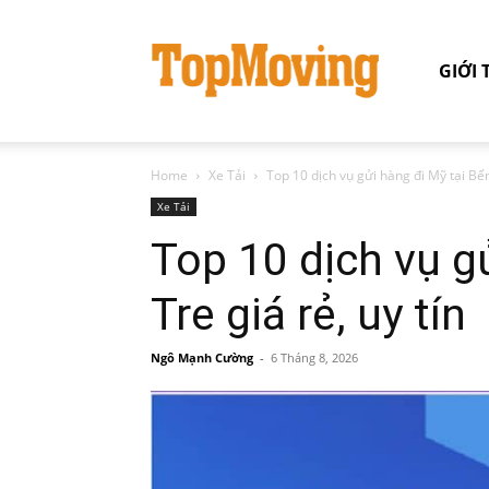
GIỚI 
Home
Xe Tải
Top 10 dịch vụ gửi hàng đi Mỹ tại Bến 
Xe Tải
Top 10 dịch vụ g
Tre giá rẻ, uy tín
Ngô Mạnh Cường
-
6 Tháng 8, 2026