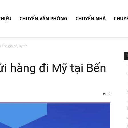
THIỆU
CHUYỂN VĂN PHÒNG
CHUYỂN NHÀ
CHUY
Tre giá rẻ, uy tín
ửi hàng đi Mỹ tại Bến
0