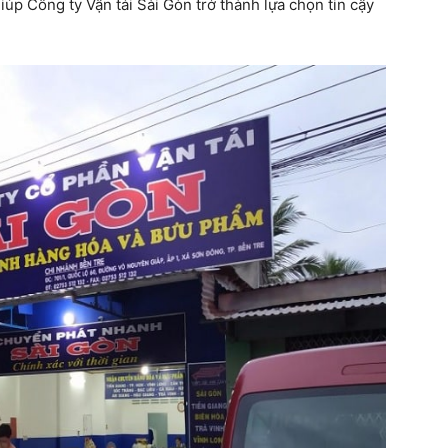
úp Công ty Vận tải Sài Gòn trở thành lựa chọn tin cậy