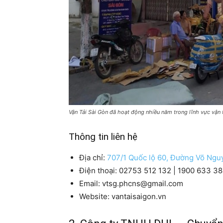
Vận Tải Sài Gòn đã hoạt động nhiều năm trong lĩnh vực vận t
Thông tin liên hệ
Địa chỉ:
707/1 Quốc lộ 60, Đường Võ Ngu
Điện thoại: 02753 512 132 | 1900 633 3
Email: vtsg.phcns@gmail.com
Website: vantaisaigon.vn