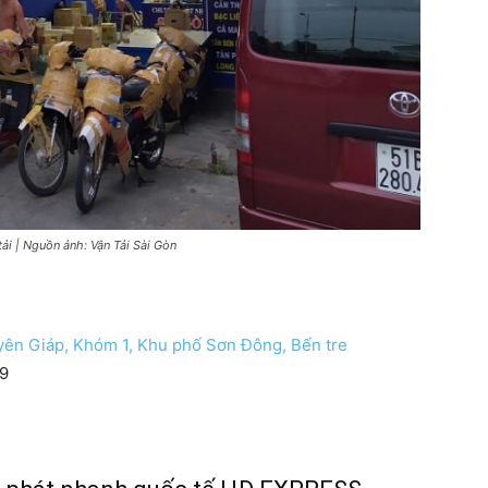
ải | Nguồn ảnh: Vận Tải Sài Gòn
yên Giáp, Khóm 1, Khu phố Sơn Đông, Bến tre
89