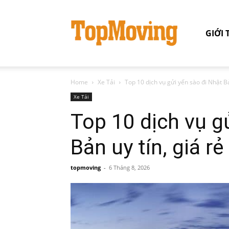
GIỚI 
Home
Xe Tải
Top 10 dịch vụ gửi yến sào đi Nhật Bả
Xe Tải
Top 10 dịch vụ g
Bản uy tín, giá r
topmoving
-
6 Tháng 8, 2026