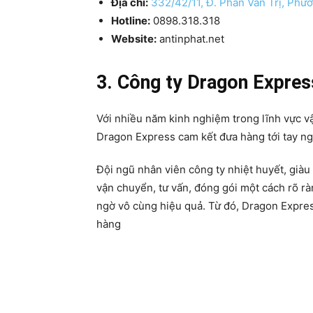
Địa chỉ:
332/42/11, Đ. Phan Văn Trị, Phư
Hotline:
0898.318.318
Website:
antinphat.net
3. Công ty Dragon Expres
Với nhiều năm kinh nghiệm trong lĩnh vực vậ
Dragon Express cam kết đưa hàng tới tay ng
Đội ngũ nhân viên công ty nhiệt huyết, già
vận chuyển, tư vấn, đóng gói một cách rõ ràn
ngờ vô cùng hiệu quả. Từ đó, Dragon Expres
hàng