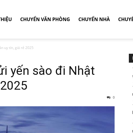
THIỆU
CHUYỂN VĂN PHÒNG
CHUYỂN NHÀ
CHUY
n uy tín, giá rẻ 2025
ửi yến sào đi Nhật
ẻ 2025
0