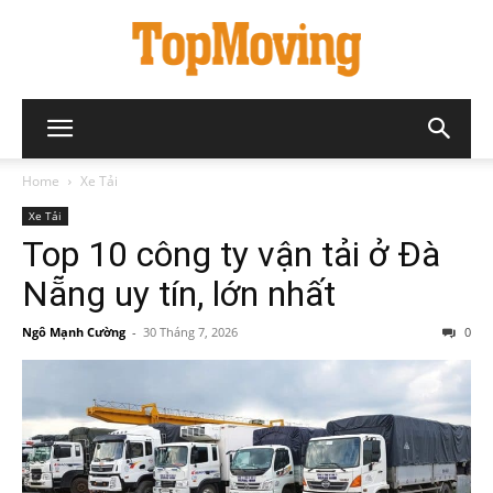
Home
Xe Tải
Xe Tải
Top 10 công ty vận tải ở Đà
Nẵng uy tín, lớn nhất
Ngô Mạnh Cường
-
30 Tháng 7, 2026
0