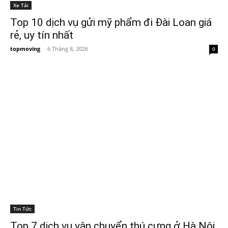
Xe Tải
Top 10 dịch vụ gửi mỹ phẩm đi Đài Loan giá
rẻ, uy tín nhất
topmoving
-
6 Tháng 8, 2026
0
Tin Tức
Top 7 dịch vụ vận chuyển thú cưng ở Hà Nội