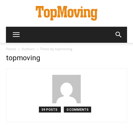
Home
Authors
Posts by topmoving
topmoving
59 POSTS
0 COMMENTS