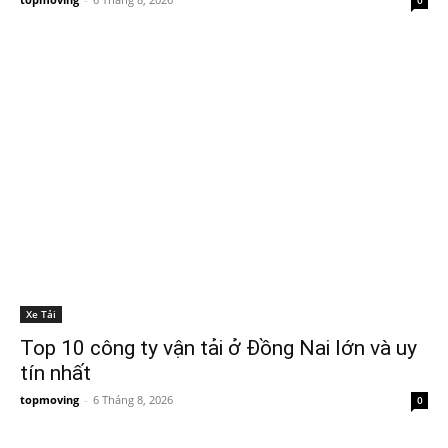
0
Xe Tải
Top 10 công ty vận tải ở Đồng Nai lớn và uy
tín nhất
topmoving
-
6 Tháng 8, 2026
0