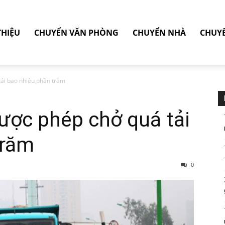
THIỆU
CHUYỂN VĂN PHÒNG
CHUYỂN NHÀ
CHUY
tải bao nhiêu phần trăm
được phép chở quá tải
trăm
0