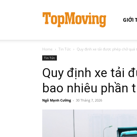
GIỚI 
Home
Tin Tức
Quy định xe tải được phép chở quá 
Tin Tức
Quy định xe tải 
bao nhiêu phần 
Ngô Mạnh Cường
-
30 Tháng 7, 2026