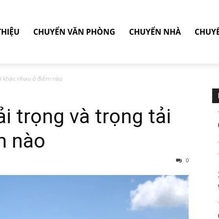
THIỆU
CHUYỂN VĂN PHÒNG
CHUYỂN NHÀ
CHUY
tải khác nhau ở điểm nào
ải trọng và trọng tải
m nào
0