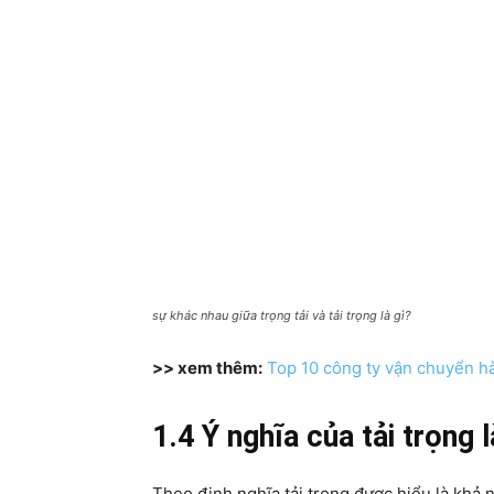
sự khác nhau giữa trọng tải và tải trọng là gì?
>> xem thêm:
Top 10 công ty vận chuyển h
1.4 Ý nghĩa của tải trọng l
Theo định nghĩa tải trọng được hiểu là khả