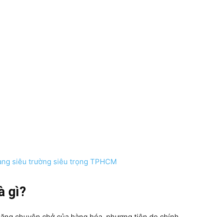
àng siêu trường siêu trọng TPHCM
à gì?
 năng chuyên chở của hàng hóa, phương tiện do chính