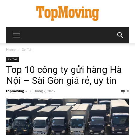
Home
Xe Tải
Xe Tải
Top 10 công ty gửi hàng Hà
Nội – Sài Gòn giá rẻ, uy tín
topmoving
-
30 Tháng 7, 2026
0