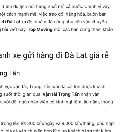
điểm du lịch nổi tiếng nhất nhì cả nước. Chính vì vậy,
 một cách mạnh mẽ, việc trao đổi hàng hóa, buôn bán
 đi Đà Lạt
ra đời nhằm đáp ứng nhu cầu vận chuyển
bài viết này,
Top Moving
mời các bạn cùng tham khảo
nh xe gửi hàng đi Đà Lạt giá rẻ
ọng Tấn
h vực vận tải, Trọng Tấn luôn là cái tên được khách
 suốt thời gian qua.
Vận tải Trọng Tấn
nhận vận
ạt với đội ngũ nhân viên có kinh nghiệm lâu năm, thông
ải trọng lên tới 300 tấn/ngày và 8.000 tấn/tháng, phù hợp
ó, giá cả vận chuyển hợp lý giúp khách hàng tiết kiệm