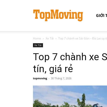
GIỚI 
Home
Xe Tải
Top 7 chành xe Sài Gòn – Đà Lạt uy tí
Xe Tải
Top 7 chành xe S
tín, giá rẻ
topmoving
-
30 Tháng 7, 2026