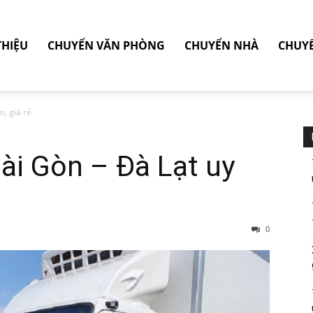
THIỆU
CHUYỂN VĂN PHÒNG
CHUYỂN NHÀ
CHUY
n, giá rẻ
ài Gòn – Đà Lạt uy
0