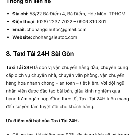
Thông tin liên hệ
Địa chỉ:
58/22 Bà Điểm 4, Bà Điểm, Hóc Môn, TPHCM
Điện thoại:
(028) 2237 7022 – 0906 310 301
Email:
chohangsieutoc@gmail.com
Website:
chohangsieutoc.com
8. Taxi Tải 24H Sài Gòn
Taxi Tải 24H
là đơn vị vận chuyển hàng đầu, chuyên cung
cấp dịch vụ chuyển nhà, chuyển văn phòng, vận chuyển
hàng hóa nhanh chóng – an toàn – tiết kiệm. Với đội ngũ
nhân viên được đào tạo bài bản, giàu kinh nghiệm qua
hàng trăm ngàn hợp đồng thực tế, Taxi Tải 24H luôn mang
đến sự yên tâm tuyệt đối cho khách hàng.
Ưu điểm nổi bật của Taxi Tải 24H:
Đội xe taxi tải chiếm hơn 90%, đa dạng kích cỡ và trọng