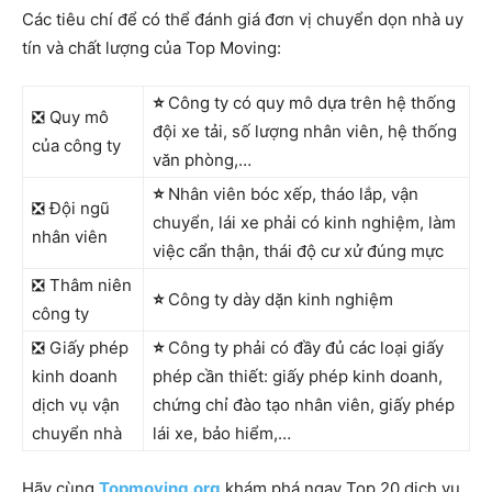
Các tiêu chí để có thể đánh giá đơn vị chuyển dọn nhà uy
tín và chất lượng của Top Moving:
⭐
Công ty có quy mô dựa trên hệ thống
❎ Quy mô
đội xe tải, số lượng nhân viên, hệ thống
của công ty
văn phòng,…
⭐
Nhân viên bóc xếp, tháo lắp, vận
❎ Đội ngũ
chuyển, lái xe phải có kinh nghiệm, làm
nhân viên
việc cẩn thận, thái độ cư xử đúng mực
❎ Thâm niên
⭐
Công ty dày dặn kinh nghiệm
công ty
❎ Giấy phép
⭐
Công ty phải có đầy đủ các loại giấy
kinh doanh
phép cần thiết: giấy phép kinh doanh,
dịch vụ vận
chứng chỉ đào tạo nhân viên, giấy phép
chuyển nhà
lái xe, bảo hiểm,…
Hãy cùng
Topmoving.org
khám phá ngay Top 20 dịch vụ