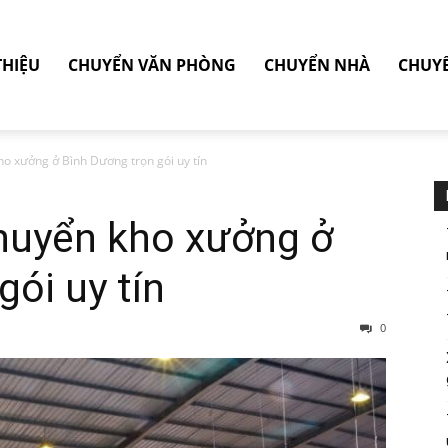
THIỆU
CHUYỂN VĂN PHÒNG
CHUYỂN NHÀ
CHUY
ho xưởng ở Bình Dương trọn gói uy tín
chuyển kho xưởng ở
gói uy tín
0