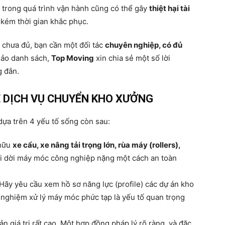
ỏ trong quá trình vận hành cũng có thể gây
thiệt hại tài
 kém thời gian khắc phục.
 chưa đủ, bạn cần một đối tác
chuyên nghiệp, có đủ
hảo danh sách,
Top Moving
xin chia sẻ một số lời
g đắn.
Ê DỊCH VỤ CHUYỂN KHO XƯỞNG
 dựa trên 4 yếu tố sống còn sau:
hữu
xe cẩu, xe nâng tải trọng lớn, rùa máy (rollers),
di dời máy móc công nghiệp nặng một cách an toàn
Hãy yêu cầu xem hồ sơ năng lực (profile) các dự án kho
 nghiệm xử lý máy móc phức tạp là yếu tố quan trọng
sản giá trị rất cao. Một hợp đồng pháp lý rõ ràng, và đặc