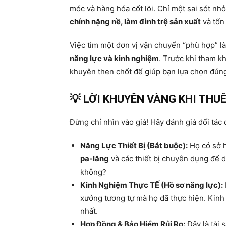
móc và hàng hóa cốt lõi. Chỉ một sai sót nh
chính nặng nề, làm đình trệ sản xuất
và tốn
Việc tìm một đơn vị vận chuyển “phù hợp” là
năng lực và kinh nghiệm
. Trước khi tham k
khuyên then chốt để giúp bạn lựa chọn đún
💡 LỜI KHUYÊN VÀNG KHI THU
Đừng chỉ nhìn vào giá! Hãy đánh giá đối tác
Năng Lực Thiết Bị (Bắt buộc):
Họ có sở 
pa-lăng
và các thiết bị chuyên dụng để 
không?
Kinh Nghiệm Thực TẾ (Hồ sơ năng lực):
xưởng tương tự mà họ đã thực hiện. Kinh
nhất.
Hợp Đồng & Bảo Hiểm Rủi Ro:
Đây là tài 