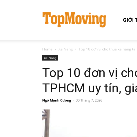
GIỚI 
Home
Xe Nâng
Top 10 đơn vị cho thuê xe nâng tại
Xe Nâng
Top 10 đơn vị ch
TPHCM uy tín, gi
Ngô Mạnh Cường
-
30 Tháng 7, 2026