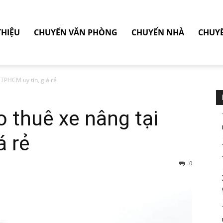
THIỆU
CHUYỂN VĂN PHÒNG
CHUYỂN NHÀ
CHUY
 TPHCM uy tín, giá rẻ
o thuê xe nâng tại
á rẻ
0