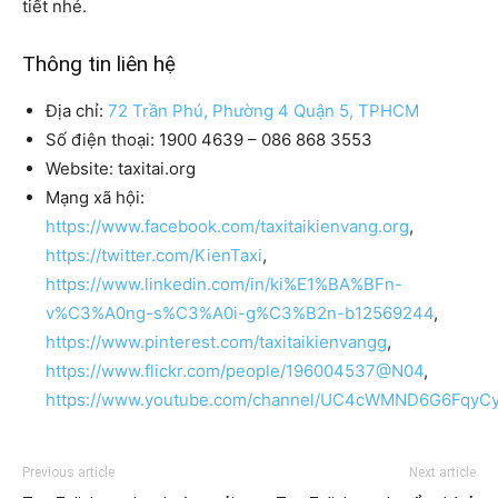
tiết nhé.
Thông tin liên hệ
Địa chỉ:
72 Trần Phú, Phường 4 Quận 5, TPHCM
Số điện thoại: 1900 4639 – 086 868 3553
Website: taxitai.org
Mạng xã hội:
https://www.facebook.com/taxitaikienvang.org
,
https://twitter.com/KienTaxi
,
https://www.linkedin.com/in/ki%E1%BA%BFn-
v%C3%A0ng-s%C3%A0i-g%C3%B2n-b12569244
,
https://www.pinterest.com/taxitaikienvangg
,
https://www.flickr.com/people/196004537@N04
,
https://www.youtube.com/channel/UC4cWMND6G6FqyCy
Previous article
Next article