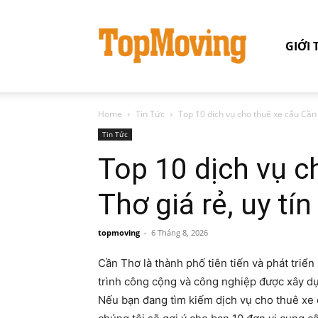
GIỚI 
Home
Tin Tức
Top 10 dịch vụ cho thuê xe cẩu Cần T
Tin Tức
Top 10 dịch vụ c
Thơ giá rẻ, uy tín
topmoving
-
6 Tháng 8, 2026
Cần Thơ là thành phố tiên tiến và phát tri
trình công cộng và công nghiệp được xây dựn
Nếu bạn đang tìm kiếm dịch vụ cho thuê xe c