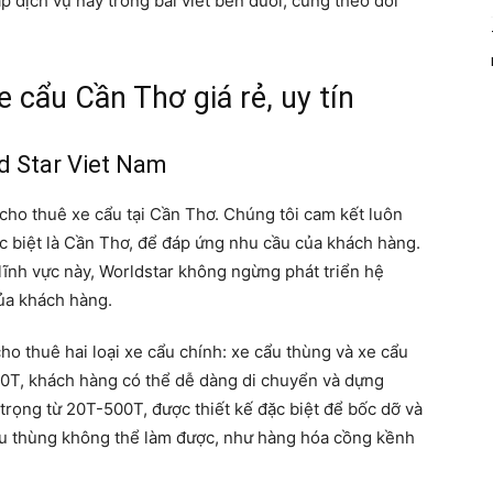
p dịch vụ này trong bài viết bên dưới, cùng theo dõi
e cẩu Cần Thơ giá rẻ, uy tín
d Star Viet Nam
cho thuê xe cẩu tại Cần Thơ. Chúng tôi cam kết luôn
ặc biệt là Cần Thơ, để đáp ứng nhu cầu của khách hàng.
 lĩnh vực này, Worldstar không ngừng phát triển hệ
ủa khách hàng.
ho thuê hai loại xe cẩu chính: xe cẩu thùng và xe cẩu
-30T, khách hàng có thể dễ dàng di chuyển và dựng
 trọng từ 20T-500T, được thiết kế đặc biệt để bốc dỡ và
ẩu thùng không thể làm được, như hàng hóa cồng kềnh