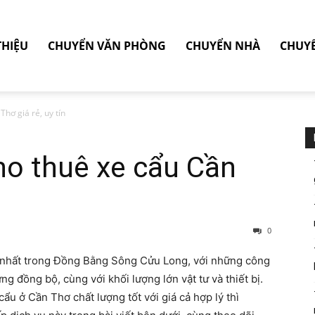
THIỆU
CHUYỂN VĂN PHÒNG
CHUYỂN NHÀ
CHUY
hơ giá rẻ, uy tín
ho thuê xe cẩu Cần
0
ển nhất trong Đồng Bằng Sông Cửu Long, với những công
g đồng bộ, cùng với khối lượng lớn vật tư và thiết bị.
ẩu ở Cần Thơ chất lượng tốt với giá cả hợp lý thì