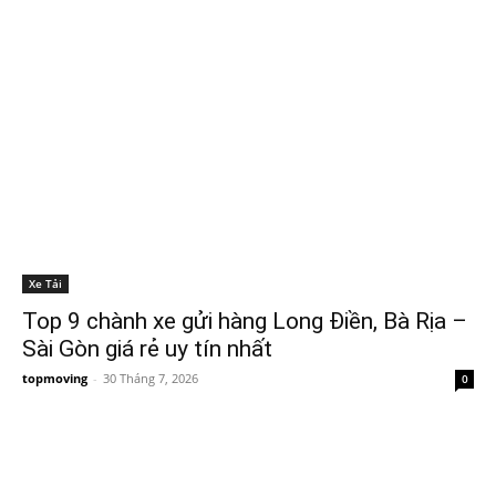
Xe Tải
Top 9 chành xe gửi hàng Long Điền, Bà Rịa –
Sài Gòn giá rẻ uy tín nhất
topmoving
-
30 Tháng 7, 2026
0