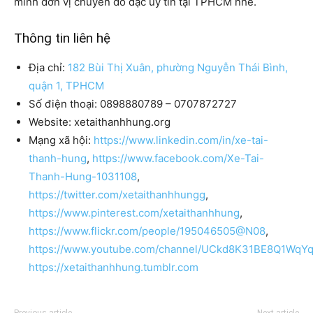
mình đơn vị chuyển đồ đạc uy tín tại TPHCM nhé.
Thông tin liên hệ
Địa chỉ:
182 Bùi Thị Xuân, phường Nguyễn Thái Bình,
quận 1, TPHCM
Số điện thoại: 0898880789 – 0707872727
Website: xetaithanhhung.org
Mạng xã hội:
https://www.linkedin.com/in/xe-tai-
thanh-hung
,
https://www.facebook.com/Xe-Tai-
Thanh-Hung-1031108
,
https://twitter.com/xetaithanhhungg
,
https://www.pinterest.com/xetaithanhhung
,
https://www.flickr.com/people/195046505@N08
,
https://www.youtube.com/channel/UCkd8K31BE8Q1Wq
https://xetaithanhhung.tumblr.com
Previous article
Next article