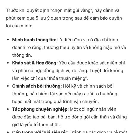
Trước khi quyết định “chọn mặt gửi vàng”, hãy dành vài
phút xem qua 5 lưu ý quan trọng sau để đảm bảo quyền
lợi của mình:
Minh bạch thông tin:
Ưu tiên đơn vị có địa chỉ kinh
doanh rõ ràng, thương hiệu uy tín và không mập mờ về
thông tin.
Khảo sát & Hợp đồng:
Yêu cầu được khảo sát miễn phí
và phải có hợp đồng dịch vụ rõ ràng. Tuyệt đối không
làm việc chỉ qua “thỏa thuận miệng”.
Chính sách bồi thường:
Hỏi kỹ về chính sách bồi
thường, bảo hiểm tài sản nếu xảy ra rủi ro hư hỏng
hoặc mất mát trong quá trình vận chuyển.
Tác phong chuyên nghiệp:
Một đội ngũ nhân viên
được đào tạo bài bản, hỗ trợ đóng gói cẩn thận và đúng
giờ là yếu tố then chốt.
Cẩn trọng với “giá siêu rẻ”:
Tránh xa các dịch vụ rẻ một